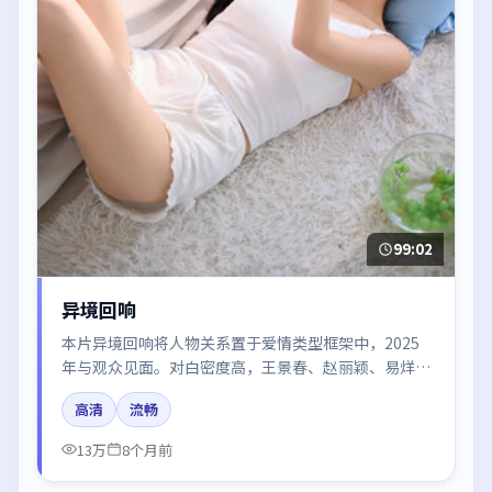
99:02
异境回响
本片异境回响将人物关系置于爱情类型框架中，2025
年与观众见面。对白密度高，王景春、赵丽颖、易烊千
玺、木村拓哉的台词节奏值得关注；整体气质偏中国香
高清
流畅
港都市与冷色调摄影。
13万
8个月前