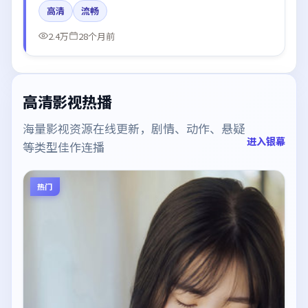
高清
流畅
转，结尾留白引发讨论。
2.4万
28个月前
高清影视热播
海量影视资源在线更新，剧情、动作、悬疑
进入银幕
等类型佳作连播
热门