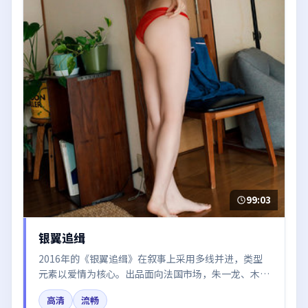
99:03
银翼追缉
2016年的《银翼追缉》在叙事上采用多线并进，类型
元素以爱情为核心。出品面向法国市场，朱一龙、木村
拓哉、廖凡、杨幂所饰角色推动关键反转，结尾留白引
高清
流畅
发讨论。