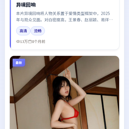
异境回响
本片异境回响将人物关系置于爱情类型框架中，2025
年与观众见面。对白密度高，王景春、赵丽颖、易烊千
玺、木村拓哉的台词节奏值得关注；整体气质偏中国香
高清
流畅
港都市与冷色调摄影。
13万
8个月前
最新