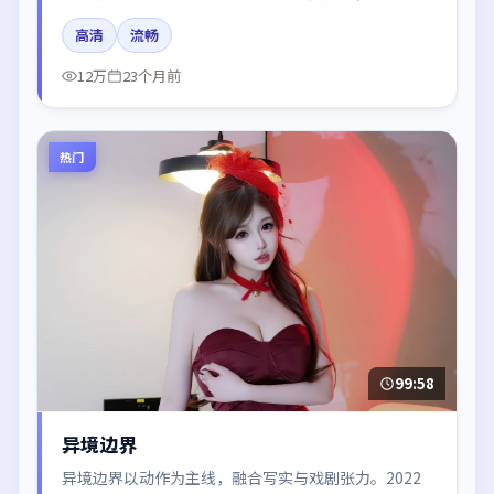
梅、易烊千玺、白宇所饰角色推动关键反转，结尾留白
高清
流畅
引发讨论。
12万
23个月前
热门
99:58
异境边界
异境边界以动作为主线，融合写实与戏剧张力。2022