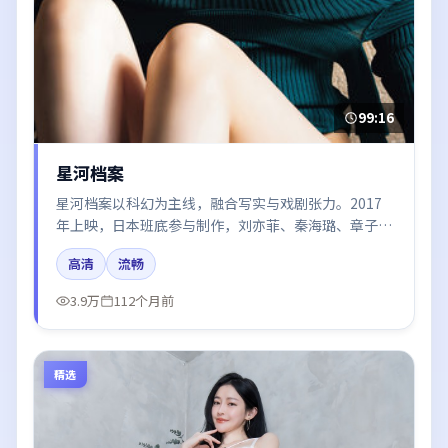
99:16
星河档案
星河档案以科幻为主线，融合写实与戏剧张力。2017
年上映，日本班底参与制作，刘亦菲、秦海璐、章子
怡、张子枫在片中呈现细腻表演，影像风格统一，配乐
高清
流畅
与剪辑强化了情绪曲线。
3.9万
112个月前
精选