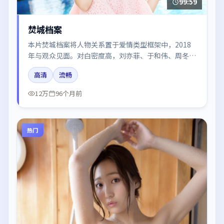
99:59
焚城档案
本片焚城档案将人物关系置于爱情类型框架中，2018
年与观众见面。对白密度高，刘亦菲、于和伟、周冬
雨、赵丽颖、王凯的台词节奏值得关注；整体气质偏美
高清
流畅
国都市与冷色调摄影。
12万
96个月前
热门