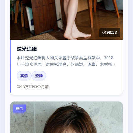
99:53
逆光追缉
本片逆光追缉将人物关系置于战争类型框架中，2018
年与观众见面。对白密度高，赵丽颖、谭卓、木村拓哉
的台词节奏值得关注；整体气质偏中国大陆都市与冷色
高清
流畅
调摄影。
13万
93个月前
热门