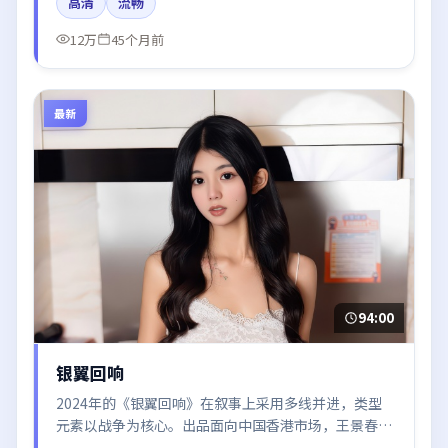
高清
流畅
了情绪曲线。
12万
45个月前
最新
94:00
银翼回响
2024年的《银翼回响》在叙事上采用多线并进，类型
元素以战争为核心。出品面向中国香港市场，王景春、
赵丽颖、张子枫、胡歌、于和伟所饰角色推动关键反