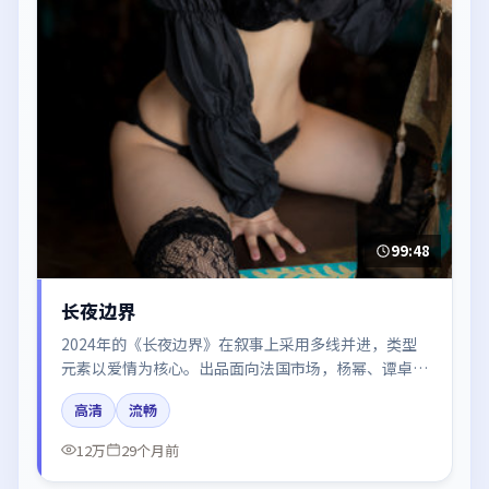
99:48
长夜边界
2024年的《长夜边界》在叙事上采用多线并进，类型
元素以爱情为核心。出品面向法国市场，杨幂、谭卓、
雷佳音、沈腾、段奕宏所饰角色推动关键反转，结尾留
高清
流畅
白引发讨论。
12万
29个月前