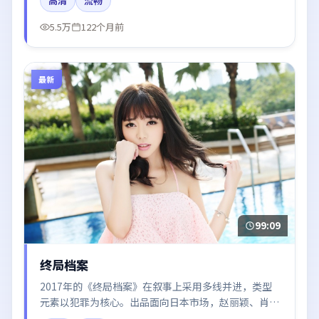
高清
流畅
留白引发讨论。
5.5万
122个月前
最新
99:09
终局档案
2017年的《终局档案》在叙事上采用多线并进，类型
元素以犯罪为核心。出品面向日本市场，赵丽颖、肖
战、王景春、木村拓哉所饰角色推动关键反转，结尾留