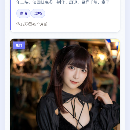
年上映，法国班底参与制作，周迅、易烊千玺、章子怡
在片中呈现细腻表演，影像风格统一，配乐与剪辑强化
高清
流畅
了情绪曲线。
12万
45个月前
热门