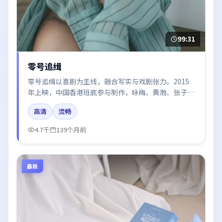
99:31
零号追缉
零号追缉以喜剧为主线，融合写实与戏剧张力。2015
年上映，中国香港班底参与制作，咏梅、黄渤、张子
枫、谭卓在片中呈现细腻表演，影像风格统一，配乐与
高清
流畅
剪辑强化了情绪曲线。
4.7千
139个月前
最新