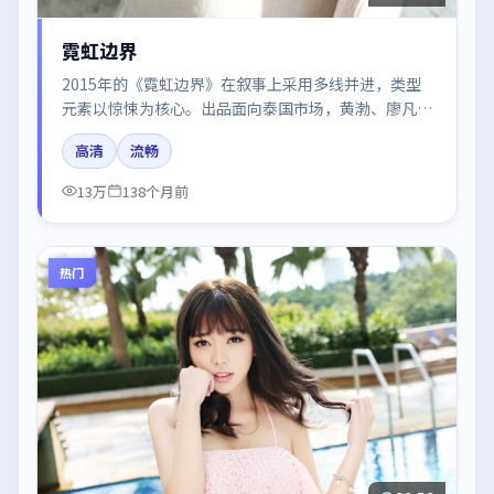
霓虹边界
2015年的《霓虹边界》在叙事上采用多线并进，类型
元素以惊悚为核心。出品面向泰国市场，黄渤、廖凡、
于和伟、咏梅、肖战所饰角色推动关键反转，结尾留白
高清
流畅
引发讨论。
13万
138个月前
热门