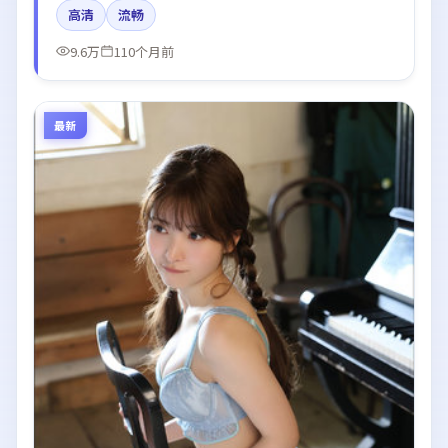
高清
流畅
白引发讨论。
9.6万
110个月前
最新