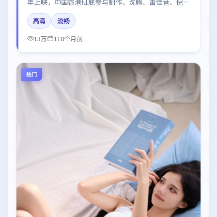
年上映，中国香港班底参与制作，沈腾、雷佳音、倪
妮、周冬雨在片中呈现细腻表演，影像风格统一，配乐
高清
流畅
与剪辑强化了情绪曲线。
13万
118个月前
热门