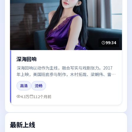
99:34
深海回响
深海回响以动作为主线，融合写实与戏剧张力。2017
年上映，美国班底参与制作，木村拓哉、梁朝伟、雷佳
音在片中呈现细腻表演，影像风格统一，配乐与剪辑强
高清
流畅
化了情绪曲线。
4.3万
112个月前
最新上线