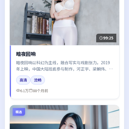
99:25
暗夜回响
暗夜回响以科幻为主线，融合写实与戏剧张力。2019
年上映，中国大陆班底参与制作，河正宇、梁朝伟、易
烊千玺、王凯、周冬雨在片中呈现细腻表演，影像风格
高清
流畅
统一，配乐与剪辑强化了情绪曲线。
6.1万
88个月前
精选