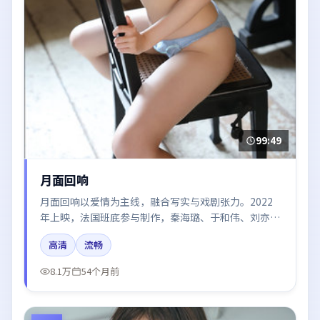
99:49
月面回响
月面回响以爱情为主线，融合写实与戏剧张力。2022
年上映，法国班底参与制作，秦海璐、于和伟、刘亦
菲、段奕宏在片中呈现细腻表演，影像风格统一，配乐
高清
流畅
与剪辑强化了情绪曲线。
8.1万
54个月前