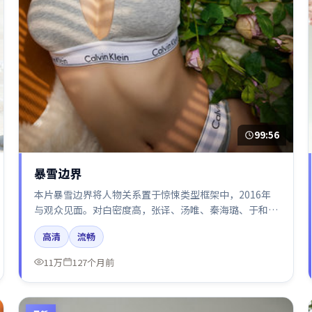
99:56
暴雪边界
本片暴雪边界将人物关系置于惊悚类型框架中，2016年
与观众见面。对白密度高，张译、汤唯、秦海璐、于和伟
的台词节奏值得关注；整体气质偏美国都市与冷色调摄
高清
流畅
影。
11万
127个月前