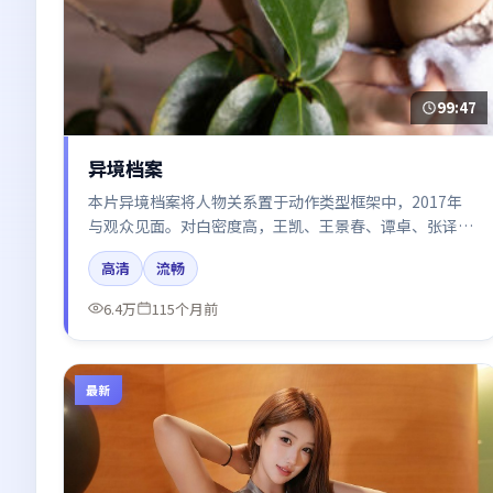
99:47
异境档案
本片异境档案将人物关系置于动作类型框架中，2017年
与观众见面。对白密度高，王凯、王景春、谭卓、张译的
台词节奏值得关注；整体气质偏法国都市与冷色调摄影。
高清
流畅
6.4万
115个月前
最新