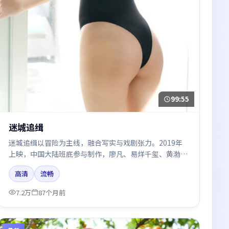
99:55
迷城追缉
迷城追缉以冒险为主线，融合写实与戏剧张力。2019年
上映，中国大陆班底参与制作，廖凡、易烊千玺、黄渤、
王景春、咏梅在片中呈现细腻表演，影像风格统一，配乐
高清
流畅
与剪辑强化了情绪曲线。
7.2万
87个月前