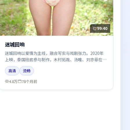
99:40
迷城回响
迷城回响以爱情为主线，融合写实与戏剧张力。2020年
上映，泰国班底参与制作，木村拓哉、汤唯、刘亦菲在片
中呈现细腻表演，影像风格统一，配乐与剪辑强化了情绪
高清
流畅
曲线。
4.8万
78个月前