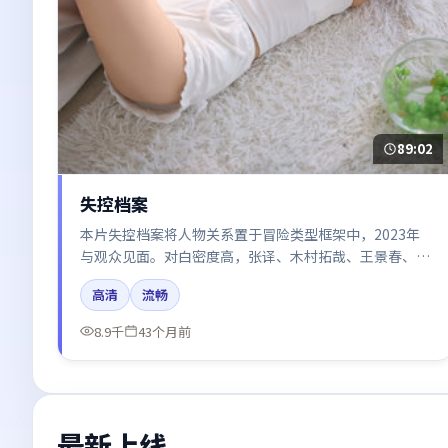
89:02
失控档案
本片失控档案将人物关系置于冒险类型框架中，2023年
与观众见面。对白密度高，张译、木村拓哉、王景春、谭
卓、河正宇的台词节奏值得关注；整体气质偏中国香港都
高清
流畅
市与冷色调摄影。
8.9千
43个月前
最新上线