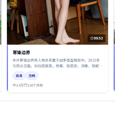
99:53
寒锋边界
本片寒锋边界将人物关系置于战争类型框架中，2015年
与观众见面。对白密度高，杨幂、段奕宏、汤唯、倪妮的
台词节奏值得关注；整体气质偏英国都市与冷色调摄影。
高清
流畅
2.4万
138个月前