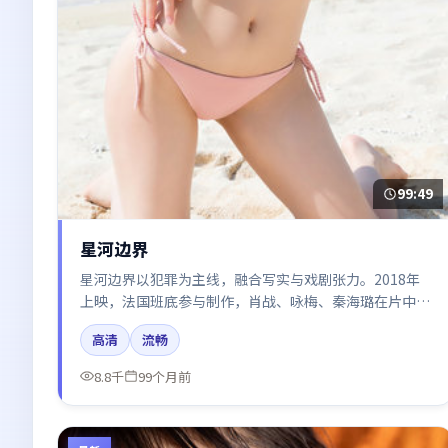
99:49
星河边界
星河边界以犯罪为主线，融合写实与戏剧张力。2018年
上映，法国班底参与制作，肖战、咏梅、秦海璐在片中呈
现细腻表演，影像风格统一，配乐与剪辑强化了情绪曲
高清
流畅
线。
8.8千
99个月前