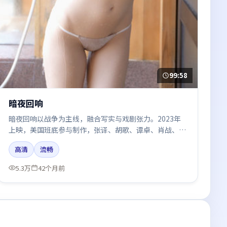
99:58
暗夜回响
暗夜回响以战争为主线，融合写实与戏剧张力。2023年
上映，美国班底参与制作，张译、胡歌、谭卓、肖战、周
冬雨在片中呈现细腻表演，影像风格统一，配乐与剪辑强
高清
流畅
化了情绪曲线。
5.3万
42个月前