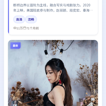
断桥边界以冒险为主线，融合写实与戏剧张力。2020
年上映，美国班底参与制作，赵丽颖、段奕宏、秦海
璐、河正宇在片中呈现细腻表演，影像风格统一，配乐
高清
流畅
与剪辑强化了情绪曲线。
11万
71个月前
最新