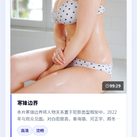
99:29
寒锋边界
本片寒锋边界将人物关系置于犯罪类型框架中，2022
年与观众见面。对白密度高，秦海璐、河正宇、周冬
雨、梁朝伟、王景春的台词节奏值得关注；整体气质偏
高清
流畅
韩国都市与冷色调摄影。