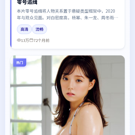
零号追缉
本片零号追缉将人物关系置于悬疑类型框架中，2020
年与观众见面。对白密度高，杨幂、朱一龙、周冬雨、
易烊千玺、张译的台词节奏值得关注；整体气质偏中国
高清
流畅
大陆都市与冷色调摄影。
13万
72个月前
热门