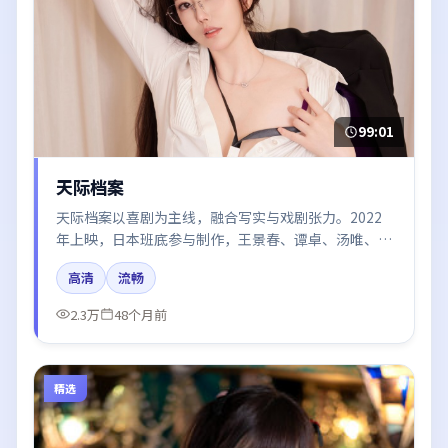
99:01
天际档案
天际档案以喜剧为主线，融合写实与戏剧张力。2022
年上映，日本班底参与制作，王景春、谭卓、汤唯、廖
凡在片中呈现细腻表演，影像风格统一，配乐与剪辑强
高清
流畅
化了情绪曲线。
2.3万
48个月前
精选