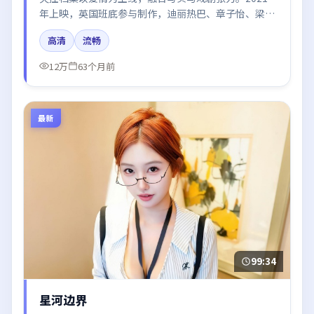
年上映，英国班底参与制作，迪丽热巴、章子怡、梁朝
伟、周冬雨在片中呈现细腻表演，影像风格统一，配乐
高清
流畅
与剪辑强化了情绪曲线。
12万
63个月前
最新
99:34
星河边界