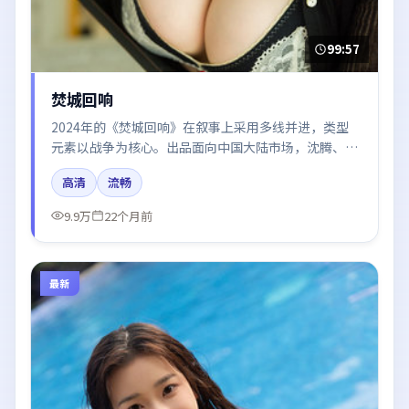
99:57
焚城回响
2024年的《焚城回响》在叙事上采用多线并进，类型
元素以战争为核心。出品面向中国大陆市场，沈腾、王
凯、谭卓所饰角色推动关键反转，结尾留白引发讨论。
高清
流畅
9.9万
22个月前
最新