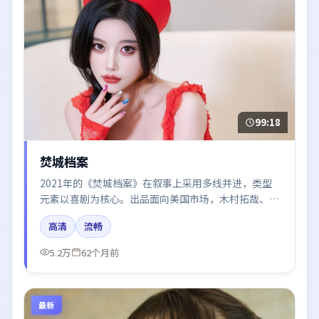
99:18
焚城档案
2021年的《焚城档案》在叙事上采用多线并进，类型
元素以喜剧为核心。出品面向美国市场，木村拓哉、周
迅、王凯、咏梅、秦海璐所饰角色推动关键反转，结尾
高清
流畅
留白引发讨论。
5.2万
62个月前
最新