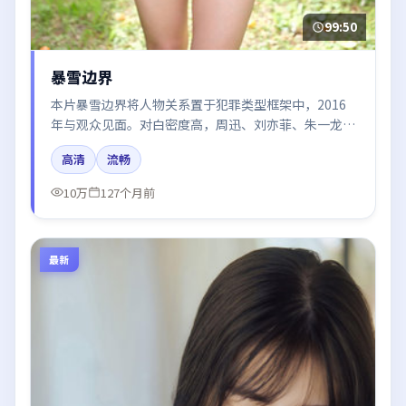
99:50
暴雪边界
本片暴雪边界将人物关系置于犯罪类型框架中，2016
年与观众见面。对白密度高，周迅、刘亦菲、朱一龙的
台词节奏值得关注；整体气质偏韩国都市与冷色调摄
高清
流畅
影。
10万
127个月前
最新