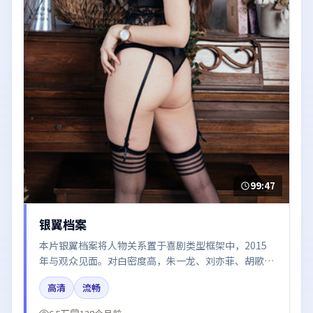
99:47
银翼档案
本片银翼档案将人物关系置于喜剧类型框架中，2015
年与观众见面。对白密度高，朱一龙、刘亦菲、胡歌、
张子枫的台词节奏值得关注；整体气质偏中国香港都市
高清
流畅
与冷色调摄影。