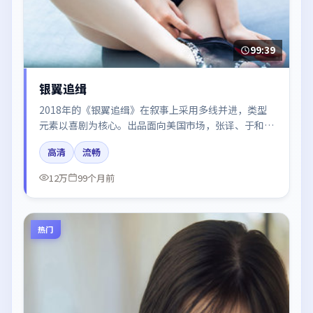
99:39
银翼追缉
2018年的《银翼追缉》在叙事上采用多线并进，类型
元素以喜剧为核心。出品面向美国市场，张译、于和
伟、章子怡所饰角色推动关键反转，结尾留白引发讨
高清
流畅
论。
12万
99个月前
热门