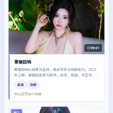
99:07
寒锋回响
寒锋回响以战争为主线，融合写实与戏剧张力。2022
年上映，美国班底参与制作，白宇、肖战、河正宇、段
奕宏、咏梅在片中呈现细腻表演，影像风格统一，配乐
高清
流畅
与剪辑强化了情绪曲线。
12万
45个月前
热门