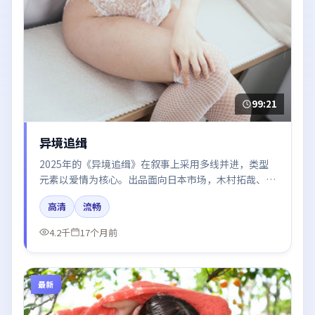
99:21
异境追缉
2025年的《异境追缉》在叙事上采用多线并进，类型
元素以爱情为核心。出品面向日本市场，木村拓哉、王
凯、沈腾、段奕宏所饰角色推动关键反转，结尾留白引
高清
流畅
发讨论。
4.2千
17个月前
最新