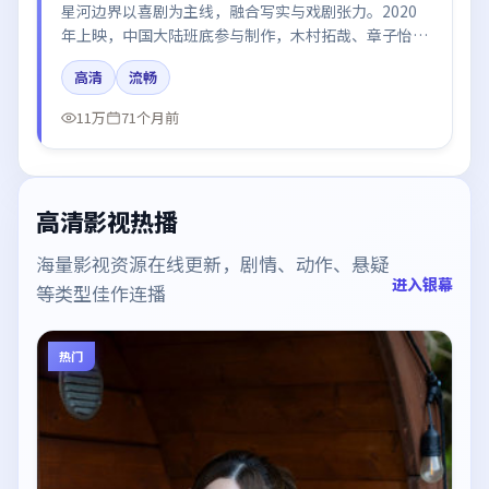
星河边界以喜剧为主线，融合写实与戏剧张力。2020
年上映，中国大陆班底参与制作，木村拓哉、章子怡、
杨幂在片中呈现细腻表演，影像风格统一，配乐与剪辑
高清
流畅
强化了情绪曲线。
11万
71个月前
高清影视热播
海量影视资源在线更新，剧情、动作、悬疑
进入银幕
等类型佳作连播
热门