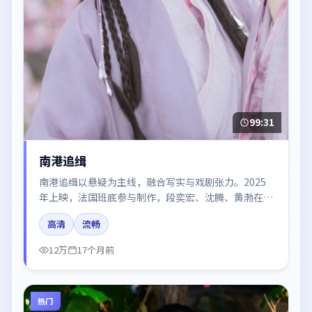
99:31
南港追缉
南港追缉以悬疑为主线，融合写实与戏剧张力。2025
年上映，法国班底参与制作，段奕宏、沈腾、黄渤在片
中呈现细腻表演，影像风格统一，配乐与剪辑强化了情
高清
流畅
绪曲线。
12万
17个月前
热门