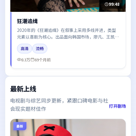
99:48
狂潮追缉
2020年的《狂潮追缉》在叙事上采用多线并进，类型
元素以喜剧为核心。出品面向韩国市场，廖凡、王凯、
易烊千玺、王景春所饰角色推动关键反转，结尾留白引
高清
流畅
发讨论。
8.3万
69个月前
最新上线
电视剧与综艺同步更新，紧跟口碑电影与社
打开剧场
会现实题材佳作
最新