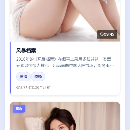
99:45
风暴档案
2016年的《风暴档案》在叙事上采用多线并进，类型
元素以惊悚为核心。出品面向中国大陆市场，周冬雨、
谭卓、秦海璐、王凯所饰角色推动关键反转，结尾留白
高清
流畅
引发讨论。
8.7万
126个月前
精选