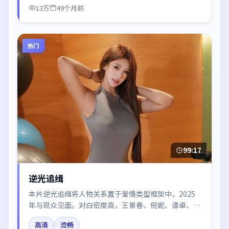
13万
49个月前
热门
99:17
逆光追缉
本片逆光追缉将人物关系置于爱情类型框架中，2025
年与观众见面。对白密度高，王景春、倪妮、谭卓、迪
丽热巴、沈腾的台词节奏值得关注；整体气质偏法国都
高清
流畅
市与冷色调摄影。