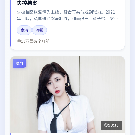
失控档案
失控档案以爱情为主线，融合写实与戏剧张力。2021
年上映，英国班底参与制作，迪丽热巴、章子怡、梁朝
伟、周冬雨在片中呈现细腻表演，影像风格统一，配乐
高清
流畅
与剪辑强化了情绪曲线。
12万
63个月前
热门
99:33